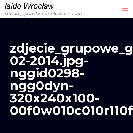
zdjecie_grupowe_g
02-2014.jpg-
nggid0298-
ngg0dyn-
320x240x100-
00f0w010c010r110f