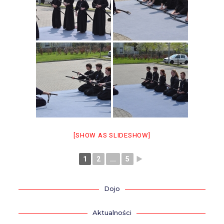
[SHOW AS SLIDESHOW]
1
2
...
5
►
Dojo
Aktualności