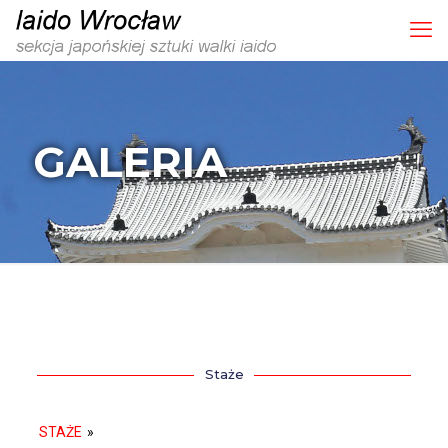
GALERIA
Staże
STAŻE
»