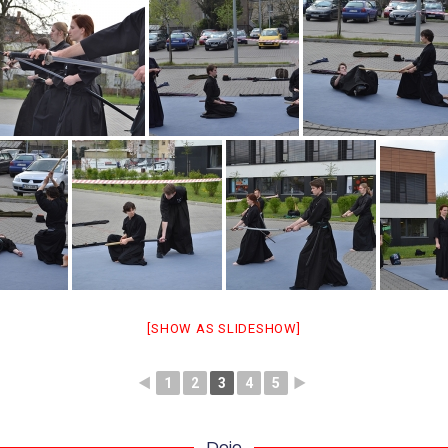
[SHOW AS SLIDESHOW]
◄
1
2
3
4
5
►
Dojo